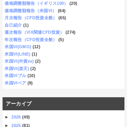
価格調整額報告（イギリス100）
(20)
価格調整額報告（米国VI）
(64)
月次報告（CFD投資全般）
(65)
自己紹介
(1)
週次報告（VIX関連CFD投資）
(274)
年次報告（CFD投資全般）
(5)
米国VI(GMO)
(12)
米国VI(LINE)
(1)
米国VI(外貨ex)
(2)
米国VI(楽天)
(2)
米国VIブル
(10)
米国VIベア
(9)
アーカイブ
►
2026
(49)
►
2025
(81)