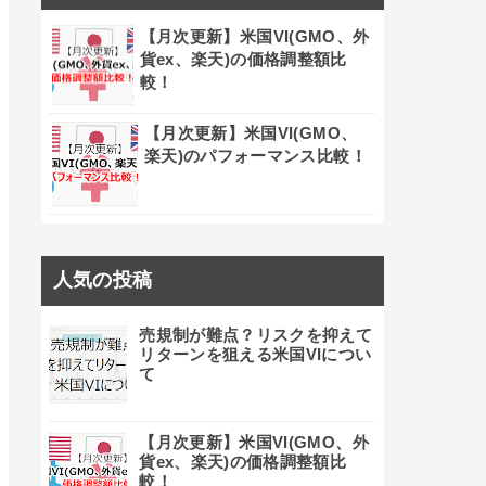
【月次更新】米国VI(GMO、外
貨ex、楽天)の価格調整額比
較！
【月次更新】米国VI(GMO、
楽天)のパフォーマンス比較！
人気の投稿
売規制が難点？リスクを抑えて
リターンを狙える米国VIについ
て
【月次更新】米国VI(GMO、外
貨ex、楽天)の価格調整額比
較！