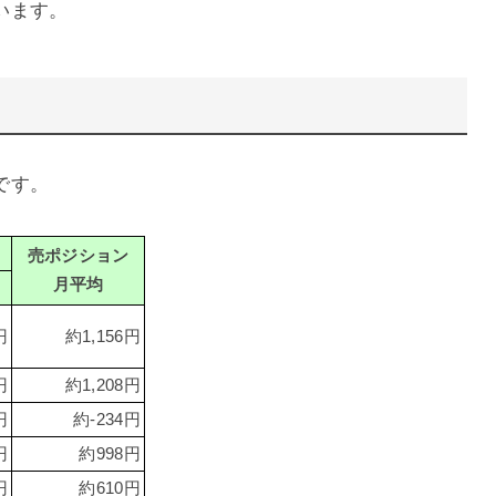
います。
です。
売ポジション
月平均
円
約1,156円
円
約1,208円
円
約-234円
円
約998円
円
約610円