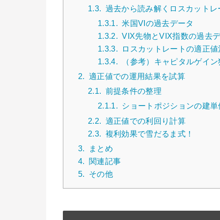
1.3.
過去から読み解くロスカットレ
1.3.1.
米国VIの過去データ
1.3.2.
VIX先物とVIX指数の過
1.3.3.
ロスカットレートの適正値
1.3.4.
（参考）キャピタルゲイン
2.
適正値での運用結果を試算
2.1.
前提条件の整理
2.1.1.
ショートポジションの建単
2.2.
適正値での利回り計算
2.3.
複利効果で雪だるま式！
3.
まとめ
4.
関連記事
5.
その他