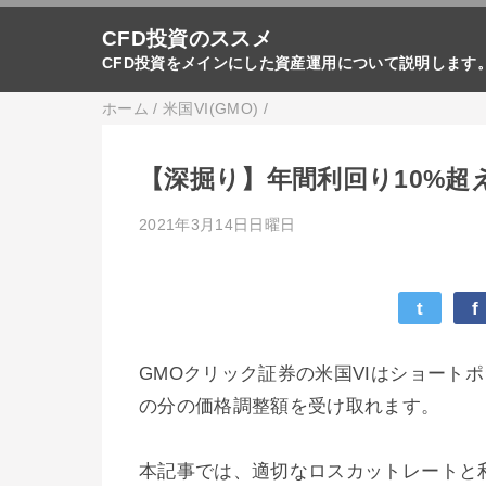
CFD投資のススメ
CFD投資をメインにした資産運用について説明します
ホーム
/
米国VI(GMO)
/
【深掘り】年間利回り10%超
2021年3月14日日曜日
t
f
GMOクリック証券の米国VIはショート
の分の価格調整額を受け取れます。
本記事では、適切なロスカットレートと