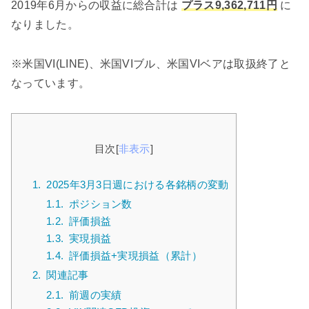
2019年6月からの収益に総合計は
プラス9,362,711円
に
なりました。
※米国VI(LINE)、米国VIブル、米国VIベアは取扱終了と
なっています。
目次
[
非表示
]
1.
2025年3月3日週における各銘柄の変動
1.1.
ポジション数
1.2.
評価損益
1.3.
実現損益
1.4.
評価損益+実現損益（累計）
2.
関連記事
2.1.
前週の実績