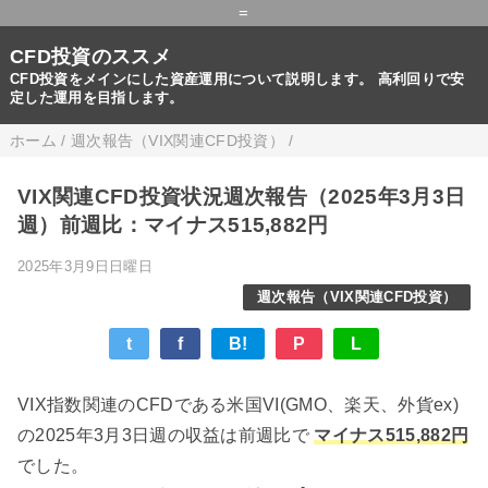
=
CFD投資のススメ
CFD投資をメインにした資産運用について説明します。 高利回りで安
定した運用を目指します。
ホーム
/
週次報告（VIX関連CFD投資）
/
VIX関連CFD投資状況週次報告（2025年3月3日
週）前週比：マイナス515,882円
2025年3月9日日曜日
週次報告（VIX関連CFD投資）
t
f
B!
P
L
VIX指数関連のCFDである米国VI(GMO、楽天、外貨ex)
の2025年3月3日週の収益は前週比で
マイナス515,882円
でした。