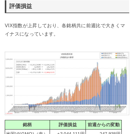
評価損益
VIX指数が上昇しており、各銘柄共に前週比で大きくマ
イナスになっています。
銘柄
評価損益
前週からの変動
米国VI(GMO)（売）
+3,044,111円
-247,938円