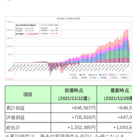
前週時点
最新時点
項目
（2021/11/22週）
（2021/11/29週
累計損益
+646,567円
+646,56
評価損益
+705,818円
+447,06
総合計
+1,352,385円
+1,093,62
※累計損益は、過去の実現損益を合計した値になりま