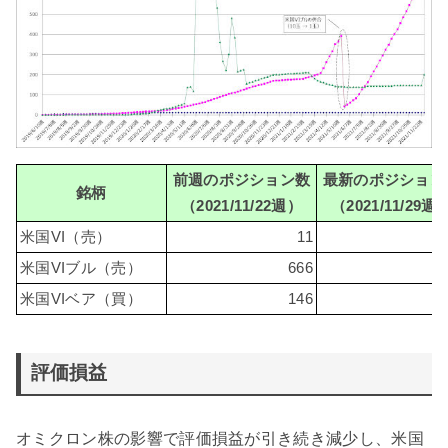
前週のポジション数
最新のポジション
銘柄
（2021/11/22週）
（2021/11/29週
米国VI（売）
11
米国VIブル（売）
666
6
米国VIベア（買）
146
2
評価損益
オミクロン株の影響で評価損益が引き続き減少し、米国