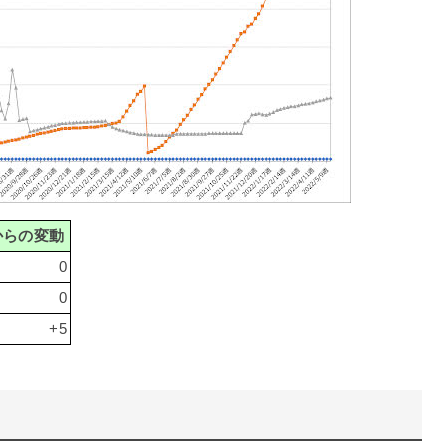
からの変動
0
0
+5