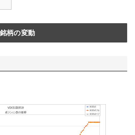
各銘柄の変動
。