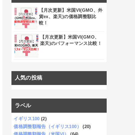
【月次更新】米国VI(GMO、外
貨ex、楽天)の価格調整額比
較！
【月次更新】米国VI(GMO、
楽天)のパフォーマンス比較！
人気の投稿
ラベル
イギリス100
(2)
価格調整額報告（イギリス100）
(20)
価格調整額報告（米国VI）
(64)