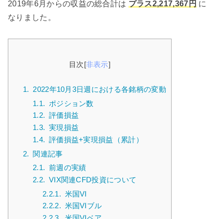
2019年6月からの収益の総合計は
プラス2,217,367円
に
なりました。
目次
[
非表示
]
1.
2022年10月3日週における各銘柄の変動
1.1.
ポジション数
1.2.
評価損益
1.3.
実現損益
1.4.
評価損益+実現損益（累計）
2.
関連記事
2.1.
前週の実績
2.2.
VIX関連CFD投資について
2.2.1.
米国VI
2.2.2.
米国VIブル
2.2.3.
米国VIベア