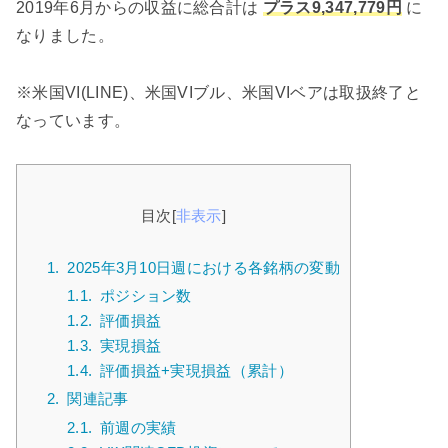
2019年6月からの収益に総合計は
プラス9,347,779円
に
なりました。
※米国VI(LINE)、米国VIブル、米国VIベアは取扱終了と
なっています。
目次
[
非表示
]
1.
2025年3月10日週における各銘柄の変動
1.1.
ポジション数
1.2.
評価損益
1.3.
実現損益
1.4.
評価損益+実現損益（累計）
2.
関連記事
2.1.
前週の実績