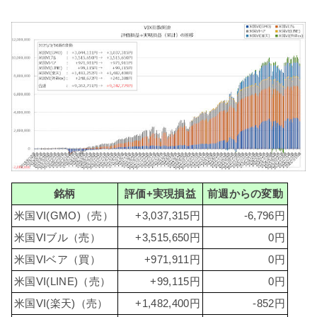
銘柄
評価+実現損益
前週からの変動
米国VI(GMO)（売）
+3,037,315円
-6,796円
米国VIブル（売）
+3,515,650円
0円
米国VIベア（買）
+971,911円
0円
米国VI(LINE)（売）
+99,115円
0円
米国VI(楽天)（売）
+1,482,400円
-852円