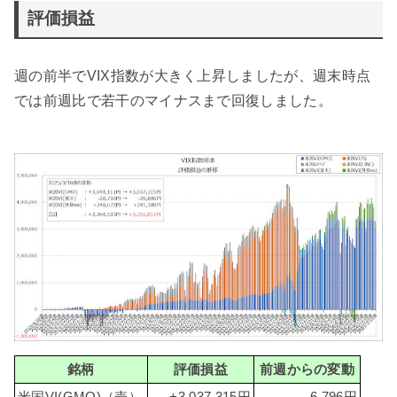
評価損益
週の前半でVIX指数が大きく上昇しましたが、週末時点
では前週比で若干のマイナスまで回復しました。
銘柄
評価損益
前週からの変動
米国VI(GMO)（売）
+3,037,315円
-6,796円