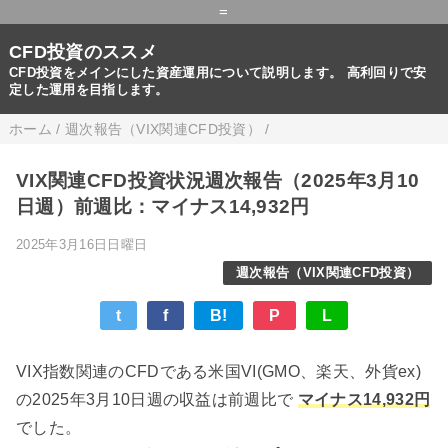
=
CFD投資のススメ
CFD投資をメインにした資産運用について説明します。 高利回りで安
定した運用を目指します。
ホーム
/
週次報告（VIX関連CFD投資）
/
VIX関連CFD投資状況週次報告（2025年3月10
日週）前週比：マイナス14,932円
2025年3月16日日曜日
週次報告（VIX関連CFD投資）
t
f
B!
P
L
VIX指数関連のCFDである米国VI(GMO、楽天、外貨ex)
の2025年3月10日週の収益は前週比で
マイナス14,932円
でした。