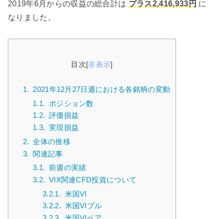
2019年6月からの収益の総合計は
プラス2,416,933円
に
なりました。
目次
[
非表示
]
1.
2021年12月27日週における各銘柄の変動
1.1.
ポジション数
1.2.
評価損益
1.3.
実現損益
2.
全体の推移
3.
関連記事
3.1.
前週の実績
3.2.
VIX関連CFD投資について
3.2.1.
米国VI
3.2.2.
米国VIブル
3.2.3.
米国VIベア