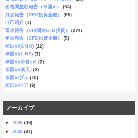
価格調整額報告（米国VI）
(64)
月次報告（CFD投資全般）
(65)
自己紹介
(1)
週次報告（VIX関連CFD投資）
(274)
年次報告（CFD投資全般）
(5)
米国VI(GMO)
(12)
米国VI(LINE)
(1)
米国VI(外貨ex)
(2)
米国VI(楽天)
(2)
米国VIブル
(10)
米国VIベア
(9)
アーカイブ
►
2026
(49)
►
2025
(81)