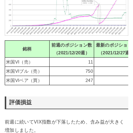
前週のポジション数
最新のポジション
銘柄
（2021/12/20週）
（2021/12/27週
米国VI（売）
11
米国VIブル（売）
750
7
米国VIベア（買）
247
2
評価損益
前週に続いてVIX指数が下落したため、含み益が大きく
増加しました。