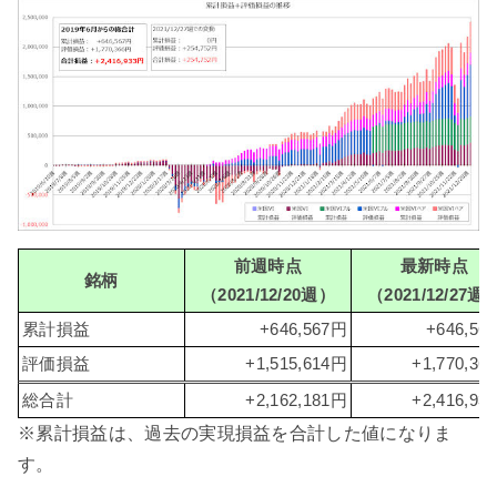
前週時点
最新時点
銘柄
（2021/12/20週）
（2021/12/27週
累計損益
+646,567円
+646,56
評価損益
+1,515,614円
+1,770,36
総合計
+2,162,181円
+2,416,93
※累計損益は、過去の実現損益を合計した値になりま
す。