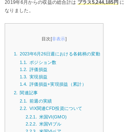
2019年6月からの収益の総合計は
プラス5,244,185円
に
なりました。
目次
[
非表示
]
1.
2023年6月26日週における各銘柄の変動
1.1.
ポジション数
1.2.
評価損益
1.3.
実現損益
1.4.
評価損益+実現損益（累計）
2.
関連記事
2.1.
前週の実績
2.2.
VIX関連CFD投資について
2.2.1.
米国VI(GMO)
2.2.2.
米国VIブル
2.2.3.
米国VIベア