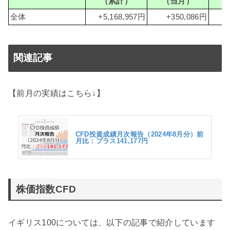
（累計）
（当月）
（
全体
+5,168,957円
+350,086円
関連記事
【前月の実績はこちら↓】
CFD投資成績月次報告（2024年8月分）前
月比：プラス141,177円
株価指数CFD
イギリス100については、以下の記事で紹介しています