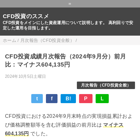
=
CFD投資のススメ
CFD投資をメインにした資産運用について説明します。 高利回りで安
定した運用を目指します。
ホーム
/
月次報告（CFD投資全般）
/
CFD投資成績月次報告（2024年9月分）前月
比：マイナス604,135円
2024年10月5日土曜日
月次報告（CFD投資全般）
t
f
B!
P
L
CFD投資における2024年9月末時点の実現損益累計およ
び価格調整額等を含む評価損益の前月比は
マイナス
604,135円
でした。