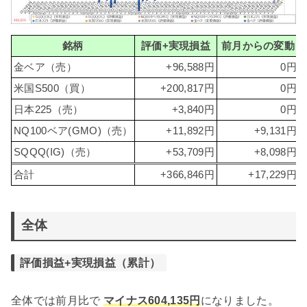
銘柄
評価+実現損益
前月からの変動
金ベア（売）
+96,588円
0円
米国S500（買）
+200,817円
0円
日本225（売）
+3,840円
0円
NQ100ベア(GMO)（売）
+11,892円
+9,131円
SQQQ(IG)（売）
+53,709円
+8,098円
合計
+366,846円
+17,229円
全体
評価損益+実現損益（累計）
全体では前月比で
マイナス604,135円
になりました。