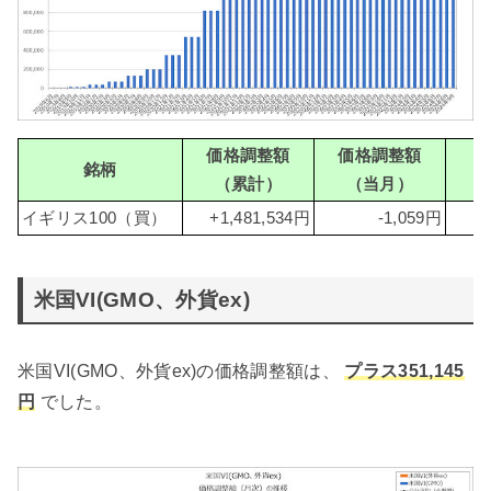
価格調整額
価格調整額
銘柄
（累計）
（当月）
（
イギリス100（買）
+1,481,534円
-1,059円
米国VI(GMO、外貨ex)
米国VI(GMO、外貨ex)の価格調整額は、
プラス351,145
円
でした。