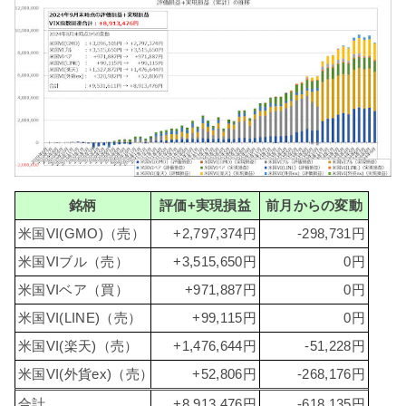
銘柄
評価+実現損益
前月からの変動
米国VI(GMO)（売）
+2,797,374円
-298,731円
米国VIブル（売）
+3,515,650円
0円
米国VIベア（買）
+971,887円
0円
米国VI(LINE)（売）
+99,115円
0円
米国VI(楽天)（売）
+1,476,644円
-51,228円
米国VI(外貨ex)（売）
+52,806円
-268,176円
合計
+8,913,476円
-618,135円