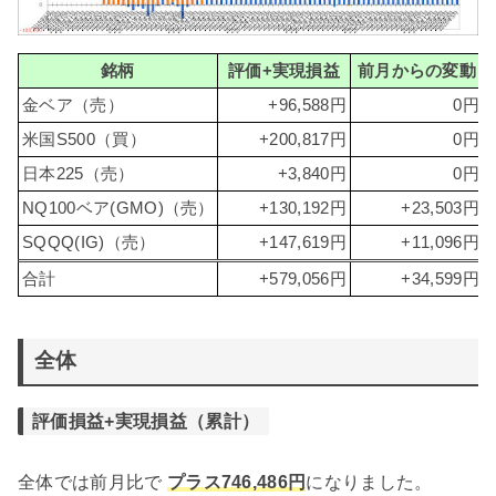
銘柄
評価+実現損益
前月からの変動
金ベア（売）
+96,588円
0円
米国S500（買）
+200,817円
0円
日本225（売）
+3,840円
0円
NQ100ベア(GMO)（売）
+130,192円
+23,503円
SQQQ(IG)（売）
+147,619円
+11,096円
合計
+579,056円
+34,599円
全体
評価損益+実現損益（累計）
全体では前月比で
プラス746,486円
になりました。