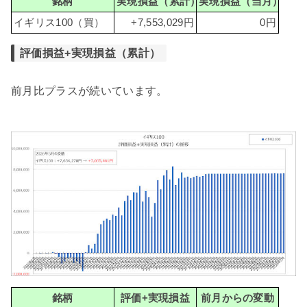
銘柄
実現損益（累計）
実現損益（当月）
イギリス100（買）
+7,553,029円
0円
評価損益+実現損益（累計）
前月比プラスが続いています。
銘柄
評価+実現損益
前月からの変動