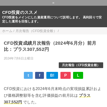
=
CFD投資のススメ
CFD投資をメインにした資産運用について説明します。 高利回りで安
定した運用を目指します。
ホーム
/
月次報告（CFD投資全般）
/
CFD投資成績月次報告（2024年6月分）前月
比：プラス307,552円
2024年7月6日土曜日
月次報告（CFD投資全般）
t
f
B!
P
L
CFD投資における2024年6月末時点の実現損益累計およ
び価格調整額等を含む評価損益の前月比は
プラス
307,552円
でした。