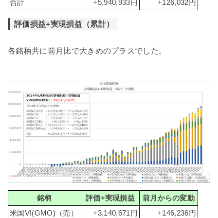
合計
+5,940,933円
+126,032円
評価損益+実現損益（累計）
各銘柄共に前月比で大きめのプラスでした。
銘柄
評価+実現損益
前月からの変動
米国VI(GMO)（売）
+3,140,671円
+146,236円